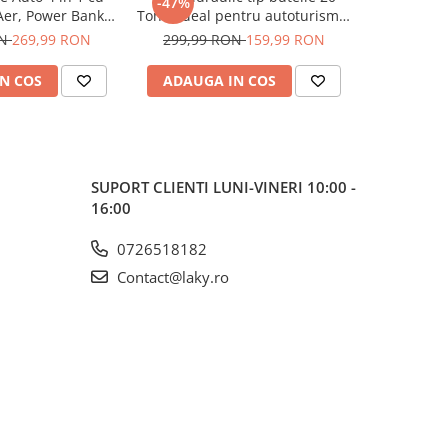
-47%
-53%
er, Power Bank
Tone, ideal pentru autoturisme,
Tone, ideal
anternă LED și
SUV-uri și autoutilitare.
SUV-uri
ON
269,99 RON
299,99 RON
159,99 RON
299,99
ter 12V
Construcție robustă, ridicare
Construcț
sigură și operare ușoară pentru
sigură și o
N COS
ADAUGA IN COS
ADAUG
uz profesional și personal.
uz profe
SUPORT CLIENTI
LUNI-VINERI 10:00 -
16:00
0726518182
Contact@laky.ro