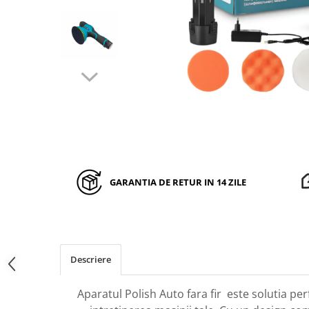
Auto, Moto, Vehicule Electrice
Componente IT
Instalatii luminoase, Brazi Artificiali
de Craciun
Sisteme de supraveghere si
securitate
GARANTIA DE RETUR IN 14 ZILE
Descriere
Aparatul Polish Auto fara fir este solutia per