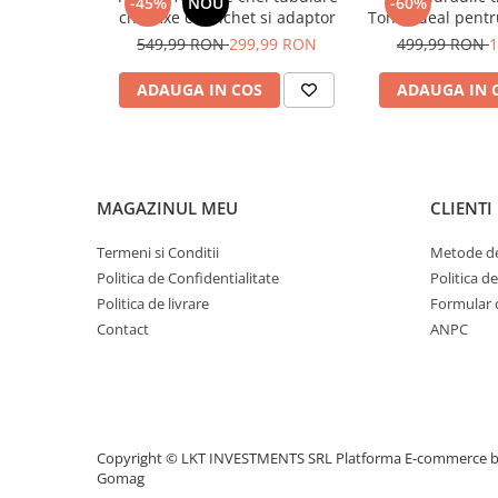
-45%
NOU
-60%
chei fixe cu clichet si adaptor
Tone, ideal pent
SUV-uri și aut
549,99 RON
299,99 RON
499,99 RON
1
Construcție robu
sigură și operar
ADAUGA IN COS
ADAUGA IN 
uz profesional 
MAGAZINUL MEU
CLIENTI
Termeni si Conditii
Metode de
Politica de Confidentialitate
Politica d
Politica de livrare
Formular 
Contact
ANPC
Copyright © LKT INVESTMENTS SRL
Platforma E-commerce 
Gomag