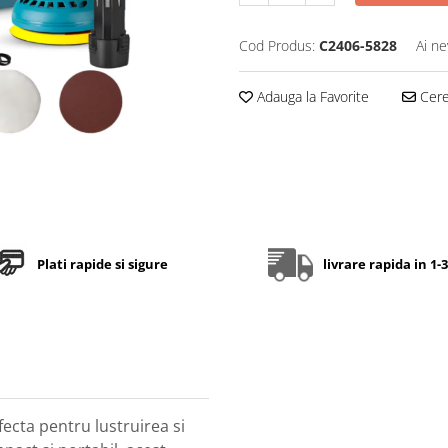
Cod Produs:
C2406-5828
Ai ne
Adauga la Favorite
Cere 
Plati rapide si sigure
livrare rapida in 1-3
fecta pentru lustruirea si