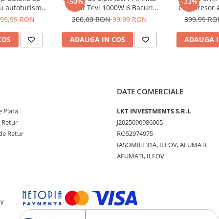
-50%
-33%
ru autoturisme,
Sudat Tevi 1000W 6 Bacuri
Compresor A
outilitare.
CMP0702
8400mAh, L
99,99 RON
200,00 RON
99,99 RON
399,99 R
stă, ridicare
Star
e ușoară pentru
COS
ADAUGA IN COS
ADAUGA I
și personal.
DATE COMERCIALE
 Plata
LKT INVESTMENTS S.R.L
e Retur
J2025090986005
de Retur
RO52974975
IASOMIEI 31A, ILFOV, AFUMATI
AFUMATI, ILFOV
by