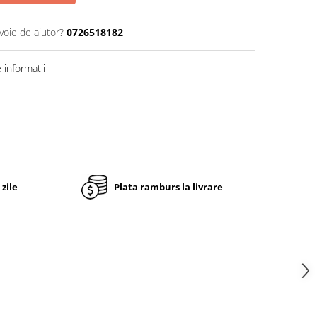
voie de ajutor?
0726518182
informatii
 zile
Plata ramburs la livrare