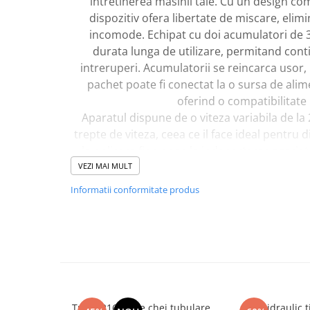
intretinerea masinii tale. Cu un design com
dispozitiv ofera libertate de miscare, elim
incomode. Echipat cu doi acumulatori de 3
durata lunga de utilizare, permitand conti
intreruperi. Acumulatorii se reincarca usor, i
pachet poate fi conectat la o sursa de ali
oferind o compatibilitate 
Aparatul dispune de o viteza variabila de la
trepte de viteza, ceea ce il face ideal pentru di
la polisare fina pana la indepartarea zgarie
nivel de zgomot redus, de doar 67.2 dB(A), si 
VEZI MAI MULT
polizor este nu doar eficient, ci si confortabil
Informatii conformitate produs
prelungite. Materialul din care este confecti
asigura o utilizare de lunga durata, iar culori
aspect modern si atract
Trusa 216 piese chei tubulare
Cric hidraulic t