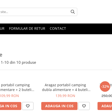
TUR
FORMULAR DE RETUR
CONTACT
e
1-
10
din
10
produse
 portabil camping
Aragaz portabil camping
Trusa t
-32%
imentare + 2 butelii
dubla alimentare + 4 butelii
incluse
incluse
109,99 RON
139,99 RON
250,0
A IN COS
ADAUGA IN COS
ADAU