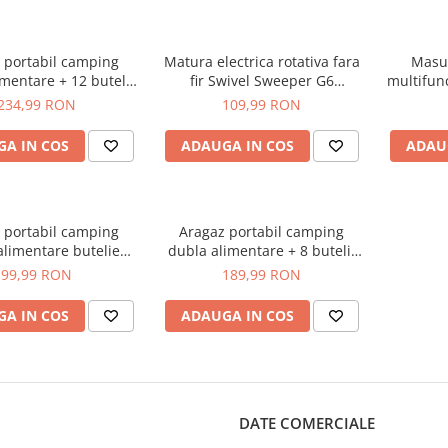
 portabil camping
Matura electrica rotativa fara
Masut
mentare + 12 butelii
fir Swivel Sweeper G6
multifunc
incluse
Pro,insta
234,99 RON
109,99 RON
A IN COS
ADAUGA IN COS
ADAU
 portabil camping
Aragaz portabil camping
alimentare butelie
dubla alimentare + 8 butelii
pray sau gaz
incluse
99,99 RON
189,99 RON
A IN COS
ADAUGA IN COS
DATE COMERCIALE