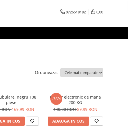
0726518182
0,00
Ordoneaza:
ubulare, negru 108
Cantar electronic de mana
-36%
piese
200 KG
0 RON
169,99 RON
140,00 RON
89,99 RON
GA IN COS
ADAUGA IN COS