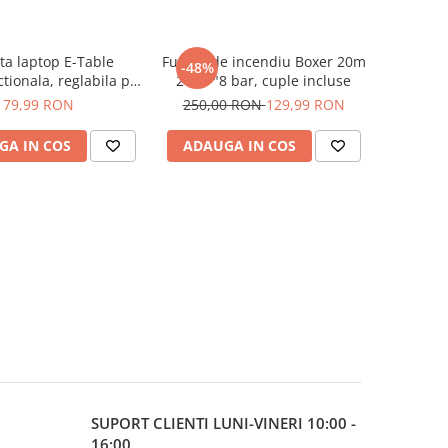
a laptop E-Table
Furtun de incendiu Boxer 20m
-48%
tionala, reglabila pe
2 toli "8 bar, cuple incluse
inaltime
79,99 RON
250,00 RON
129,99 RON
GA IN COS
ADAUGA IN COS
SUPORT CLIENTI
LUNI-VINERI 10:00 -
16:00