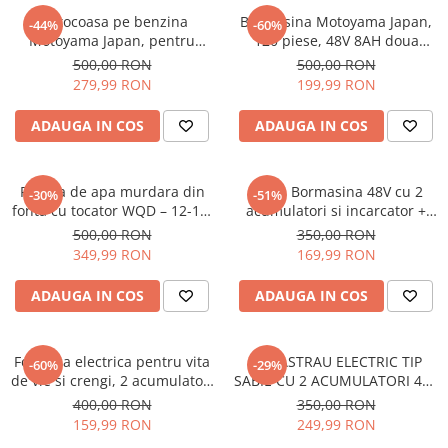
Motocoasa pe benzina
Bormasina Motoyama Japan,
Auto, Moto, Vehicule Electrice
-44%
-60%
Motoyama Japan, pentru
120 piese, 48V 8AH doua
Componente IT
terenuri dificile, 8.5CP, model
Baterii extra, incarcator
500,00 RON
500,00 RON
Instalatii luminoase, Brazi Artificiali
2026, Rosu
inclus, model 2026
279,99 RON
199,99 RON
de Craciun
Sisteme de supraveghere si
ADAUGA IN COS
ADAUGA IN COS
securitate
Pompa de apa murdara din
Trusa Bormasina 48V cu 2
-30%
-51%
fonta cu tocator WQD – 12-15-
acumulatori si incarcator +
2.5 cu plutitor PROFESIONAL®
Accesorii
500,00 RON
350,00 RON
349,99 RON
169,99 RON
ADAUGA IN COS
ADAUGA IN COS
Foarfeca electrica pentru vita
FIERASTRAU ELECTRIC TIP
-60%
-29%
de vie si crengi, 2 acumulatori
SABIE CU 2 ACUMULATORI 48V
48VF 5Ah, albastru
+ 4 LAME CADOU
400,00 RON
350,00 RON
159,99 RON
249,99 RON