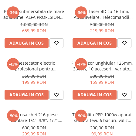
Pompa submersibila de mare
Nivela Laser 4D cu 16 Linii,
-34%
-56%
adancime, ALFA PROFESIONAL
Autonivelare, Telecomandă,
4SDM3-16, 2200 W, 16
Lumina Verde, Trepied 150
1.000,00 RON
500,00 RON
turbine, 10 m³/h Inox, 30 m
cm, Platformă de Ridicare
659,99 RON
219,99 RON
cablu
ADAUGA IN COS
ADAUGA IN COS
Amestecator electric
Flex Polizor unghiular 125mm,
-43%
-47%
profesional pentru
3000w, 10 accesorii, variator
mortar/vopsea Motoyama
turatie, 11000rpm CAMPION
350,00 RON
300,00 RON
Japan, 3000 W, 800 rpm,
199,99 RON
159,99 RON
viteza variabila
ADAUGA IN COS
ADAUGA IN COS
Set trusa chei 216 piese,
Trusa plita PPR 1000w aparat
-50%
-50%
tubulare 1/4", 3/8", 1/2",
sudura tevi, 6 bacuri, valiza
combinatii si biti,
metal, Profesional
600,00 RON
200,00 RON
PROFESIONAL
299,99 RON
99,99 RON