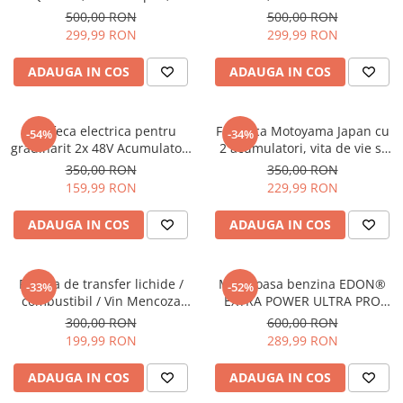
suruburi inox, sita protectie,
5Ah
500,00 RON
500,00 RON
20 m cablu, 120 m, 3 m³/h
299,99 RON
299,99 RON
ADAUGA IN COS
ADAUGA IN COS
Foarfeca electrica pentru
Foarfeca Motoyama Japan cu
-54%
-34%
gradinarit 2x 48V Acumulatori
2 acumulatori, vita de vie si
Negru/Rosu
crengi , 48V , 8Ah
350,00 RON
350,00 RON
159,99 RON
229,99 RON
ADAUGA IN COS
ADAUGA IN COS
Pompa de transfer lichide /
Motocoasa benzina EDON®
-33%
-52%
combustibil / Vin Mencoza
EXTRA POWER ULTRA PRO
Lider, 220V, 260W, auto
X9500, 7 kW, 8.8 CP, 3
300,00 RON
600,00 RON
amorsare
Accesorii Tambur Fir, Disc
199,99 RON
289,99 RON
Metal 3 Lame, Banda
Sustinerre Tip Centura, 2
ADAUGA IN COS
ADAUGA IN COS
Timpi, Verde