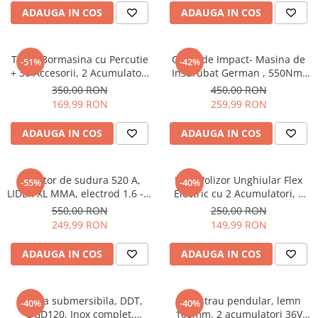
ADAUGA IN COS
ADAUGA IN COS
Trusa Bormasina cu Percutie
Cheie de Impact- Masina de
-51%
-42%
+ 30 Accesorii, 2 Acumulatori
Insurubat German , 550Nm,
48V 5AH
40 de Accesorii, 2 Acumulatori
350,00 RON
450,00 RON
48V si Valiza Inclusa
169,99 RON
259,99 RON
ADAUGA IN COS
ADAUGA IN COS
Invertor de sudura 520 A,
Mini Polizor Unghiular Flex
-55%
-40%
LIDER XL MMA, electrod 1.6 - 5
Electric cu 2 Acumulatori, 6
mm, Hot Start, Arc Forta, Anti
Discuri Incluse, 12V, Disc
550,00 RON
250,00 RON
- Stick, cabluri 3M
76MM
249,99 RON
149,99 RON
ADAUGA IN COS
ADAUGA IN COS
Pompa submersibila, DDT,
Fierastrau pendular, lemn
-40%
-40%
QGD120, Inox complet,
100mm, 2 acumulatori 36V