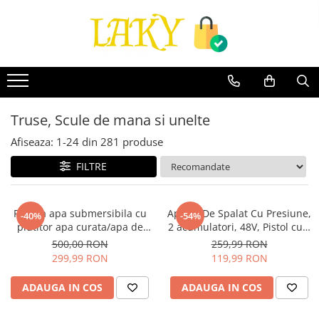
Toate Produsele
Îngrijire personală & Cosmetice
Casă & Grădină
Diverse
Truse, Scule de mana si unelte
Accesorii telefoane & Gadgeturi
Afiseaza:
1-
24
din
281
produse
Accesorii telefoane & Gadgeturi
FILTRE
TV, Audio-Video & Foto
Gaming & Jucării
Jocuri si Jucarii
Pompa apa submersibila cu
Aparat De Spalat Cu Presiune,
-40%
-54%
Electrocasnice & Electronice
plutitor apa curata/apa de
2 acumulatori, 48V, Pistol cu 3
rau/ fantana FUERTE® QDX-
moduri, 30 bari, Recipient
Accesorii auto
500,00 RON
259,99 RON
35-1.5KW, 8000 l/h debit
spuma, Filtru si Duze incluse
299,99 RON
119,99 RON
Divertisment
maxim, inaltime refulare 35m,
Truse, Scule de mana si unelte
Adancime 35m
ADAUGA IN COS
ADAUGA IN COS
Lumea copiilor
Pet Shop