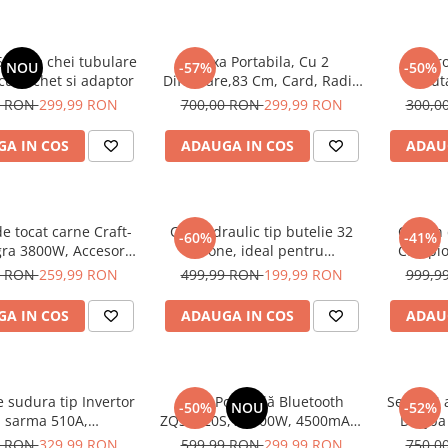
 piese chei tubulare
Boxa Portabila, Cu 2
Pir
NOU
-57%
-50%
 cu clichet si adaptor
Difuzoare,83 Cm, Card, Radio
But
FM, Microfon, Telecomanda Si
PROFESI
9 RON
299,99 RON
700,00 RON
299,99 RON
300,0
Lumini, Negru
A IN COS
ADAUGA IN COS
ADAU
e tocat carne Craft-
Cric hidraulic tip butelie 32
Ciocan
-60%
-41%
ra 3800W, Accesorii
Tone, ideal pentru
Campio
nati, chiftele, 3 site,
autoturisme, SUV-uri și
3500W, 
0 RON
259,99 RON
499,99 RON
199,99 RON
999,9
revers, motor cupru
autoutilitare. Construcție
1800 lo
robustă, ridicare sigură și
anti-vib
A IN COS
ADAUGA IN COS
ADAU
operare ușoară pentru uz
d
profesional și personal.
 sudura tip Invertor
Boxă Portabilă Bluetooth
Set cu 4
-50%
NOU
-52%
 sarma 510A,
ZQS8220S,18.000W, 4500mAh,
Drujba
MIG/MAG, SARMA
Microfon și Telecomandă
Foar
0 RON
329,99 RON
599,99 RON
299,99 RON
750,0