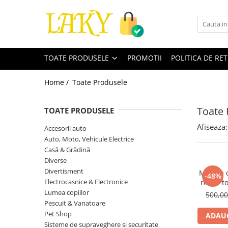
Toate Produsele
Îngrijire personală & Cosmetice
TOATE PRODUSELE
PROMOTII
POLITICA DE RE
Casă & Grădină
Diverse
Home /
Toate Produsele
Accesorii telefoane & Gadgeturi
Accesorii telefoane & Gadgeturi
Toate 
TOATE PRODUSELE
TV, Audio-Video & Foto
Afiseaza:
Accesorii auto
Gaming & Jucării
Auto, Moto, Vehicule Electrice
Jocuri si Jucarii
Casă & Grădină
Electrocasnice & Electronice
Diverse
Divertisment
Masina d
Accesorii auto
-48%
Electrocasnice & Electronice
rosii / 
Divertisment
Neagra 38
Lumea copiilor
500,0
Truse, Scule de mana si unelte
carnati, c
Pescuit & Vanatoare
reve
Lumea copiilor
Pet Shop
ADAUG
Sisteme de supraveghere si securitate
Pet Shop