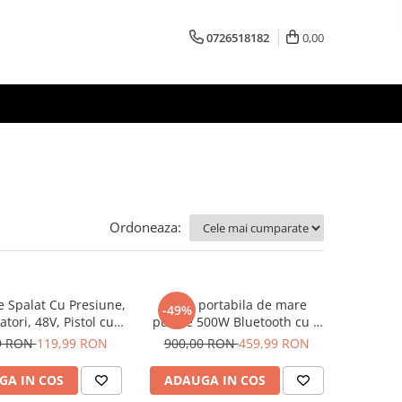
0726518182
0,00
Ordoneaza:
e Spalat Cu Presiune,
Boxa portabila de mare
-49%
tori, 48V, Pistol cu 3
putere 500W Bluetooth cu 3
 30 bari, Recipient
Difuzoare Telecomanda si
9 RON
119,99 RON
900,00 RON
459,99 RON
iltru si Duze incluse
Microfon
GA IN COS
ADAUGA IN COS