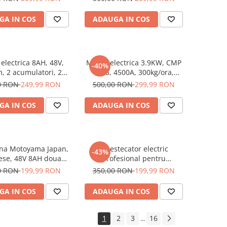
tor 30mm diametru
carnati, chiftele, 3 site, functia
toyama Japan
revers, motor cupru
GA IN COS
ADAUGA IN COS
ROFESSIONAL
electrica 8AH, 48V,
Moara electrica 3.9KW, CMP
-40%
 2 acumulatori, 2
1335, 4500A, 300kg/ora,
 rezerva, brushless,
pentru macinat cereale,
0 RON
249,99 RON
500,00 RON
299,99 RON
 automata, 2400w,
stiuleti , uruiala, butuc cu 20
tor fara perii
ciocanele, 4 site rezerva ,
GA IN COS
ADAUGA IN COS
albastru
na Motoyama Japan,
Amestecator electric
-43%
ese, 48V 8AH doua
profesional pentru
i extra, incarcator
mortar/vopsea Motoyama
0 RON
199,99 RON
350,00 RON
199,99 RON
lus, model 2026
Japan, 3000 W, 800 rpm,
viteza variabila
GA IN COS
ADAUGA IN COS
1
2
3
16
...