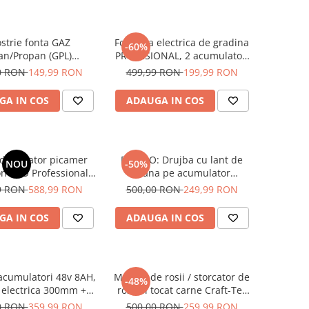
ostrie fonta GAZ
Foarfeca electrica de gradina
-60%
an/Propan (GPL)
PROFESIONAL, 2 acumulatori
ONAL cu 3 robineti
Li-Ion 48V, 5 Ah, lama SK5,
0 RON
149,99 RON
499,99 RON
199,99 RON
diametru taiere 30 mm,
Brushless
GA IN COS
ADAUGA IN COS
 demolator picamer
PROMO: Drujba cu lant de
NOU
-50%
n PRO Professional
mana pe acumulator
60J, SDS-HEX 65 mm,
Mencoza™ Lider, 48V, 8Ah,
9 RON
588,99 RON
500,00 RON
249,99 RON
vituri/minut, maner
6000mAh, lama 30cm, 2
ratii, pentru beton si
acumulatori, 2 Lanturi
GA IN COS
ADAUGA IN COS
emolari grele
 acumulatori 48v 8AH,
Masina de rosii / storcator de
-48%
 electrica 300mm +
rosii si tocat carne Craft-Tec
feca gradina cu
Rosu 3800W, Accesorii rosii,
0 RON
359,99 RON
500,00 RON
259,99 RON