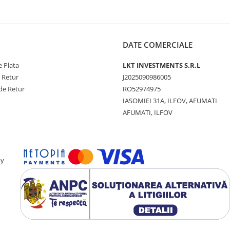
DATE COMERCIALE
 Plata
LKT INVESTMENTS S.R.L
e Retur
J2025090986005
de Retur
RO52974975
IASOMIEI 31A, ILFOV, AFUMATI
AFUMATI, ILFOV
by