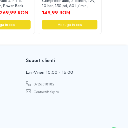
Auto 4 în 1 cu
Compresor auto, 2 cilindri, 12V,
Cheie elect
r, Power Bank
10 bar, 150 psi, 60 l / min,
mașină + ac
ernă LED și
Champion CP-1015
anvelope 
269,99 RON
149,99 RON
284,99 
ga in cos
Adauga in cos
A
Suport clienti
Luni-Vineri 10:00 - 16:00
0726518182
Contact@laky.ro