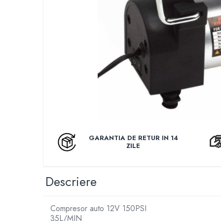
Auto, Moto, Vehicule Electrice
Componente IT
Instalatii luminoase, Brazi Artificiali de
Craciun
Sisteme de supraveghere si securitate
GARANTIA DE RETUR IN 14
ZILE
Descriere
Compresor auto 12V 150PSI
35L/MIN