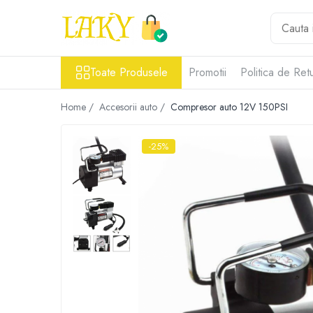
Toate Produsele
Toate Produsele
Promotii
Politica de Ret
Îngrijire personală & Cosmetice
Casă & Grădină
Home /
Accesorii auto /
Compresor auto 12V 150PSI
Diverse
Accesorii telefoane & Gadgeturi
-25%
Accesorii telefoane & Gadgeturi
TV, Audio-Video & Foto
Gaming & Jucării
Jocuri si Jucarii
Electrocasnice & Electronice
Accesorii auto
Divertisment
Truse, Scule de mana si unelte
Lumea copiilor
Pet Shop