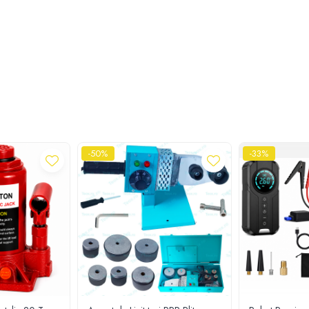
-50%
-33%