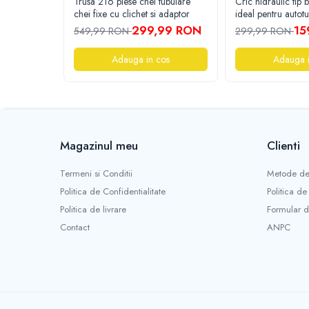
Trusa 216 piese chei tubulare
Cric hidraulic tip 
chei fixe cu clichet si adaptor
ideal pentru autot
și autoutilitare. Co
299,99 RON
15
549,99 RON
299,99 RON
robustă, ridicare s
operare ușoară pe
Adauga in cos
Adauga i
profesional și pers
Magazinul meu
Clienti
Termeni si Conditii
Metode de
Politica de Confidentialitate
Politica de
Politica de livrare
Formular d
Contact
ANPC