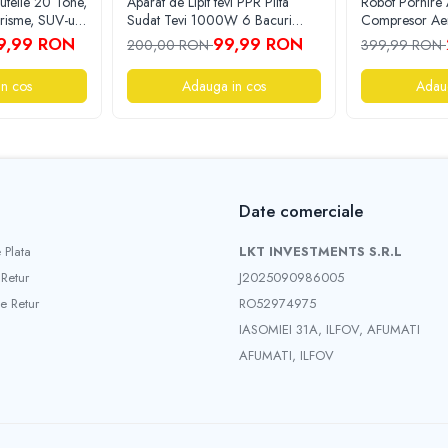
butelie 20 Tone,
Aparat de Lipit tevi PPR Plita
Robot Pornire 
urisme, SUV-uri
Sudat Tevi 1000W 6 Bacuri
Compresor Ae
nstrucție
CMP0702
8400mAh, Lant
9,99 RON
99,99 RON
200,00 RON
399,99 RON
igură și
Starter 12V
ntru uz
n cos
Adauga in cos
Adau
onal.
Date comerciale
 Plata
LKT INVESTMENTS S.R.L
 Retur
J2025090986005
e Retur
RO52974975
IASOMIEI 31A, ILFOV, AFUMATI
AFUMATI, ILFOV