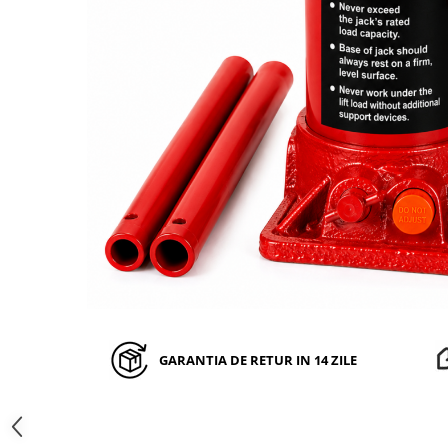
Auto, Moto, Vehicule Electrice
Componente IT
Instalatii luminoase, Brazi Artificiali
de Craciun
Sisteme de supraveghere si
securitate
GARANTIA DE RETUR IN 14 ZILE