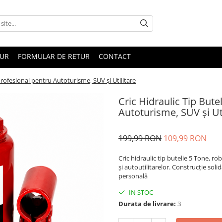
TUR
FORMULAR DE RETUR
CONTACT
Profesional pentru Autoturisme, SUV și Utilitare
Cric Hidraulic Tip Bute
Autoturisme, SUV și Uti
199,99 RON
109,99 RON
Cric hidraulic tip butelie 5 Tone, ro
și autoutilitarelor. Construcție soli
personală
IN STOC
Durata de livrare:
3