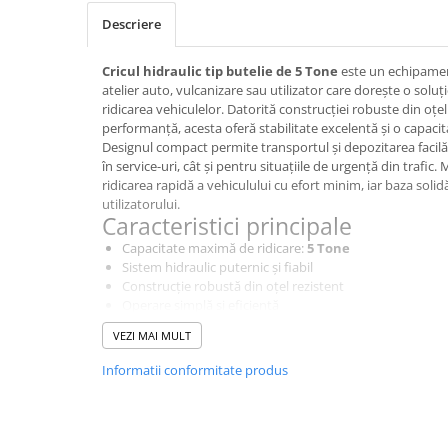
Descriere
Cricul hidraulic tip butelie de 5 Tone
este un echipamen
atelier auto, vulcanizare sau utilizator care dorește o soluți
ridicarea vehiculelor. Datorită construcției robuste din oțel 
performanță, acesta oferă stabilitate excelentă și o capacit
Designul compact permite transportul și depozitarea facilă, 
în service-uri, cât și pentru situațiile de urgență din trafic
ridicarea rapidă a vehiculului cu efort minim, iar baza solid
utilizatorului.
Caracteristici principale
Capacitate maximă de ridicare:
5 Tone
Sistem hidraulic puternic și fiabil
Construcție robustă din oțel rezistent
Operare simplă și eficientă
Stabilitate ridicată în timpul utilizării
VEZI MAI MULT
Dimensiuni compacte pentru depozitare ușoară
Potrivit pentru autoturisme, SUV-uri și autoutilitare
Informatii conformitate produs
Avantaje
✔ Ridicare rapidă și fără efort
✔ Durată mare de viață
✔ Rezistență la uzură și coroziune