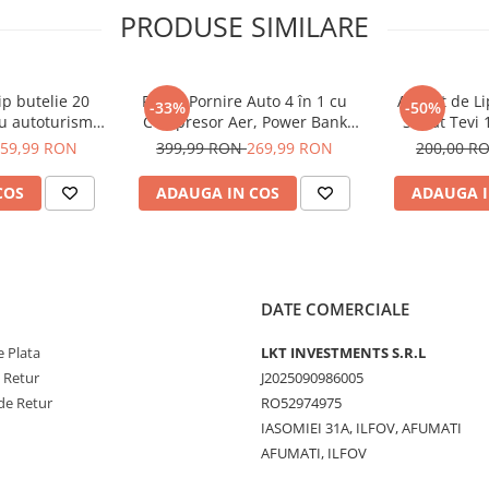
PRODUSE SIMILARE
ip butelie 20
Robot Pornire Auto 4 în 1 cu
Aparat de Lip
-33%
-50%
ru autoturisme,
Compresor Aer, Power Bank
Sudat Tevi 
outilitare.
8400mAh, Lanternă LED și
CM
59,99 RON
399,99 RON
269,99 RON
200,00 R
stă, ridicare
Starter 12V
e ușoară pentru
COS
ADAUGA IN COS
ADAUGA I
și personal.
DATE COMERCIALE
 Plata
LKT INVESTMENTS S.R.L
e Retur
J2025090986005
de Retur
RO52974975
IASOMIEI 31A, ILFOV, AFUMATI
AFUMATI, ILFOV