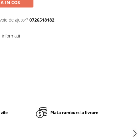
A IN COS
voie de ajutor?
0726518182
informatii
 zile
Plata ramburs la livrare