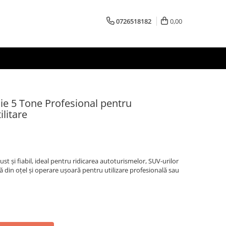
0726518182
0,00
lie 5 Tone Profesional pentru
litare
bust și fiabil, ideal pentru ridicarea autoturismelor, SUV-urilor
dă din oțel și operare ușoară pentru utilizare profesională sau