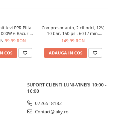
it tevi PPR Plita
Compresor auto, 2 cilindri, 12V,
Cheie el
-65%
1000W 6 Bacuri
10 bar, 150 psi, 60 l / min,
pentru m
P0702
Champion CP-1015
pentru anv
ON
99,99 RON
149,99 RON
284,9
N COS
ADAUGA IN COS
ADAUG
SUPORT CLIENTI
LUNI-VINERI 10:00 -
16:00
0726518182
Contact@laky.ro