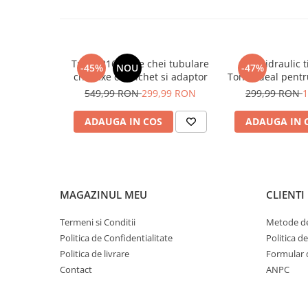
✔ Ideal pentru service-uri și utilizare personală
✔ Siguranță și stabilitate în exploatare
Conținut pachet
1 x Cric hidraulic tip butelie 5T
Trusa 216 piese chei tubulare
Cric hidraulic t
1 x Tijă de acționare
-45%
NOU
-47%
chei fixe cu clichet si adaptor
Tone, ideal pent
SUV-uri și aut
549,99 RON
299,99 RON
299,99 RON
1
Construcție robu
sigură și operar
ADAUGA IN COS
ADAUGA IN 
uz profesional 
MAGAZINUL MEU
CLIENTI
Termeni si Conditii
Metode de
Politica de Confidentialitate
Politica d
Politica de livrare
Formular 
Contact
ANPC