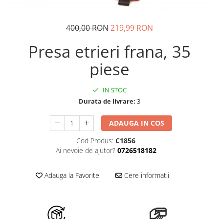
Auto, Moto, Vehicule Electrice
Componente IT
400,00 RON
219,99 RON
Instalatii luminoase, Brazi Artificiali
Presa etrieri frana, 35
de Craciun
Sisteme de supraveghere si
piese
securitate
IN STOC
Durata de livrare:
3
ADAUGA IN COS
Cod Produs:
C1856
Ai nevoie de ajutor?
0726518182
Adauga la Favorite
Cere informatii