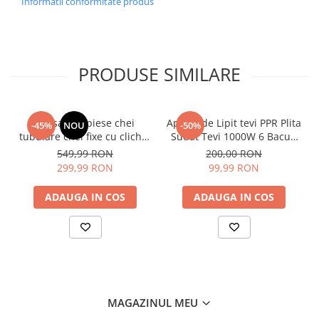
Informatii conformitate produs
PRODUSE SIMILARE
Trusa 216 piese chei
Aparat de Lipit tevi PPR Plita
-45%
NOU
-50%
tubulare chei fixe cu clichet
Sudat Tevi 1000W 6 Bacuri
si adaptor
CMP0702
549,99 RON
200,00 RON
299,99 RON
99,99 RON
ADAUGA IN COS
ADAUGA IN COS
MAGAZINUL MEU