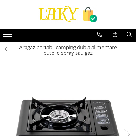
Toate Produsele
Îngrijire personală & Cosmetice
Casă & Grădină
Aragaz portabil camping dubla alimentare
Diverse
butelie spray sau gaz
Accesorii telefoane & Gadgeturi
Accesorii telefoane & Gadgeturi
TV, Audio-Video & Foto
Gaming & Jucării
Jocuri si Jucarii
Electrocasnice & Electronice
Accesorii auto
Divertisment
Truse, Scule de mana si unelte
Lumea copiilor
Pet Shop