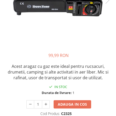
Auto, Moto, Vehicule Electrice
Componente IT
Instalatii luminoase, Brazi Artificiali
de Craciun
Sisteme de supraveghere si
securitate
99,99 RON
Acest aragaz cu gaz este ideal pentru rucsacuri,
drumetii, camping si alte activitati in aer liber. Mic si
rafinat, usor de transportat si usor de utilizat.
IN STOC
Durata de livrare:
1
ADAUGA IN COS
Cod Produs:
C2325