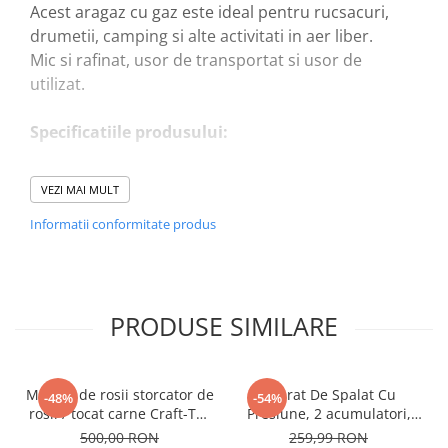
Acest aragaz cu gaz este ideal pentru rucsacuri,
drumetii, camping si alte activitati in aer liber.
Mic si rafinat, usor de transportat si usor de
utilizat.
Specificatiile produsului:
Metoda de aprindere: aprindere electronica sub
VEZI MAI MULT
presiune
Informatii conformitate produs
Consumul de gaz butan: 90-150 g / h
Timp ardere aprox. 2h. o butelie (NU ESTE
INCLUSA)
Specificatii produs: 25,5 * 34 * 12cm
PRODUSE SIMILARE
Caracteristici:
Masina de rosii storcator de
1. Soba cu gaz utilizeaza un rezervor de gaz
Aparat De Spalat Cu
-48%
-54%
rosii / tocat carne Craft-Tec
Presiune, 2 acumulatori,
casetat, compact si usor si are o cutie din plastic
Neagra 3800W, Accesorii
48V, Pistol cu 3 moduri, 30
500,00 RON
259,99 RON
pentru o transportare usoara.