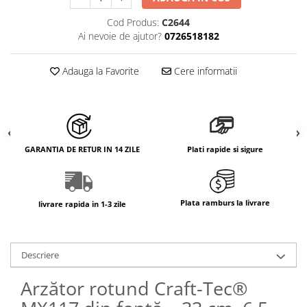
Cod Produs:
C2644
Ai nevoie de ajutor?
0726518182
Adauga la Favorite
Cere informatii
GARANTIA DE RETUR IN 14 ZILE
Plati rapide si sigure
Plata ramburs la livrare
livrare rapida in 1-3 zile
Descriere
Arzător rotund Craft-Tec®