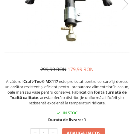
Auto, Moto, Vehicule Electrice
Componente IT
Instalatii luminoase, Brazi Artificiali
de Craciun
Sisteme de supraveghere si
securitate
299,99 RON
179,99 RON
Arzătorul
Craft-Tec® MX117
este proiectat pentru cei care își doresc
un arzător rezistent și eficient pentru prepararea alimentelor în ceaun,
oale mari sau vase pentru conserve. Fabricat din
fontă turnată de
înaltă calitate
, acesta oferă o distribuție uniformă a flăcării și o
rezistență excelentă la temperaturi ridicate.
IN STOC
Durata de livrare:
3
ADAUGA IN COS