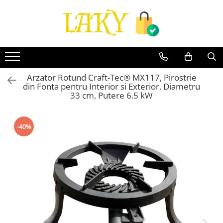
Toate Produsele
Îngrijire personală & Cosmetice
Casă & Grădină
Arzator Rotund Craft-Tec® MX117, Pirostrie
Diverse
din Fonta pentru Interior si Exterior, Diametru
Accesorii telefoane & Gadgeturi
33 cm, Putere 6.5 kW
Accesorii telefoane & Gadgeturi
TV, Audio-Video & Foto
-40%
Gaming & Jucării
Jocuri si Jucarii
Electrocasnice & Electronice
Accesorii auto
Divertisment
Truse, Scule de mana si unelte
Lumea copiilor
Pet Shop