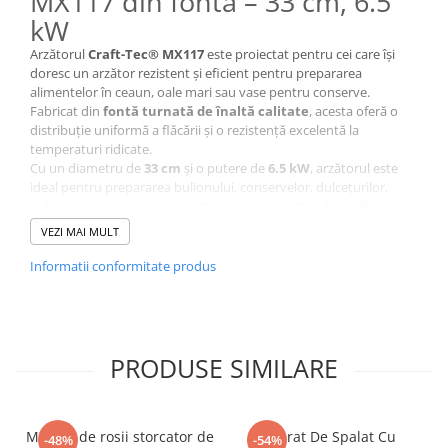
MX117 din fontă – 33 cm, 6.5
kW
Arzătorul
Craft-Tec® MX117
este proiectat pentru cei care își
doresc un arzător rezistent și eficient pentru prepararea
alimentelor în ceaun, oale mari sau vase pentru conserve.
Fabricat din
fontă turnată de înaltă calitate
, acesta oferă o
distribuție uniformă a flăcării și o rezistență excelentă la
temperaturi ridicate.
Cu un diametru de
33 cm
și o putere de
6.5 kW
, arzătorul este
ideal pentru prepararea bulionului, conservelor, dulcețurilor,
mâncărurilor tradiționale și altor preparate gătite în aer liber sau
în spații bine ventilate.
VEZI MAI MULT
Cele
140 de orificii
ale arzătorului asigură o flacără constantă și
uniformă, contribuind la reducerea consumului de GPL și la o
Informatii conformitate produs
încălzire eficientă a vaselor.
Beneficii
PRODUSE SIMILARE
Flacără uniformă pentru preparare rapidă
Ideal pentru ceaun și vase de dimensiuni mari
Construcție robustă din fontă turnată
Consum redus de gaz GPL
Masina de rosii storcator de
Aparat De Spalat Cu
-48%
-54%