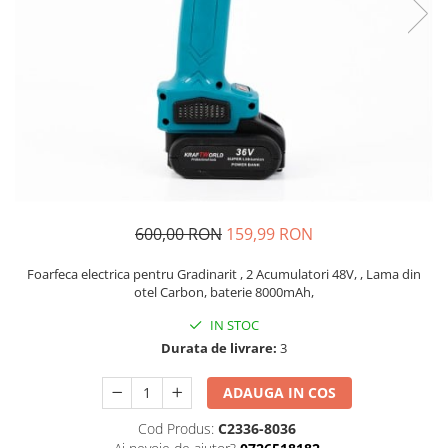
Auto, Moto, Vehicule Electrice
Componente IT
Instalatii luminoase, Brazi Artificiali
de Craciun
Sisteme de supraveghere si
securitate
600,00 RON
159,99 RON
Foarfeca electrica pentru Gradinarit , 2 Acumulatori 48V, , Lama din
otel Carbon, baterie 8000mAh,
IN STOC
Durata de livrare:
3
ADAUGA IN COS
Cod Produs:
C2336-8036