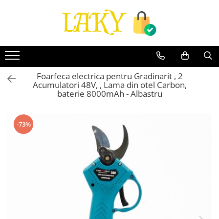
Toate Produsele
Îngrijire personală & Cosmetice
Casă & Grădină
Foarfeca electrica pentru Gradinarit , 2
Diverse
Acumulatori 48V, , Lama din otel Carbon,
Accesorii telefoane & Gadgeturi
baterie 8000mAh - Albastru
Accesorii telefoane & Gadgeturi
TV, Audio-Video & Foto
-73%
Gaming & Jucării
Jocuri si Jucarii
Electrocasnice & Electronice
Accesorii auto
Divertisment
Truse, Scule de mana si unelte
Lumea copiilor
Pet Shop