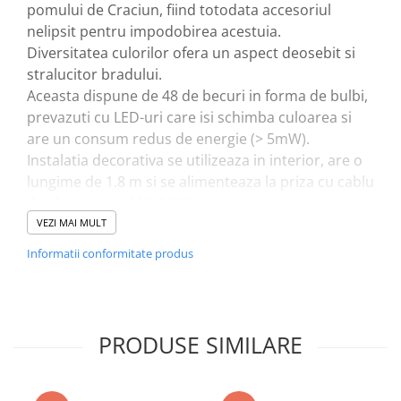
pomului de Craciun, fiind totodata accesoriul
nelipsit pentru impodobirea acestuia.
Diversitatea culorilor ofera un aspect deosebit si
stralucitor bradului.
Aceasta dispune de 48 de becuri in forma de bulbi,
prevazuti cu LED-uri care isi schimba culoarea si
are un consum redus de energie (> 5mW).
Instalatia decorativa se utilizeaza in interior, are o
lungime de 1.8 m si se alimenteaza la priza cu cablu
de alimentare (110-240V).
VEZI MAI MULT
Caracteristici:
Informatii conformitate produs
- instalatie decorativa pentru pomul de Craciun;
- este recomandata pentru un brad cu inaltimea de
1.3 m - 1.8 m;
- sursa de lumina 48 x LED-uri;
PRODUSE SIMILARE
- putere maxima 5 mW;
- prevazuta cu 48 becuri tip bulbi (nu se pot
inlocui/schimba);