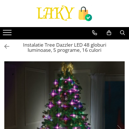
Toate Produsele
Îngrijire personală & Cosmetice
Casă & Grădină
Instalatie Tree Dazzler LED 48 globuri
Diverse
luminoase, 5 programe, 16 culori
Accesorii telefoane & Gadgeturi
Accesorii telefoane & Gadgeturi
TV, Audio-Video & Foto
Gaming & Jucării
Jocuri si Jucarii
Electrocasnice & Electronice
Accesorii auto
Divertisment
Truse, Scule de mana si unelte
Lumea copiilor
Pet Shop