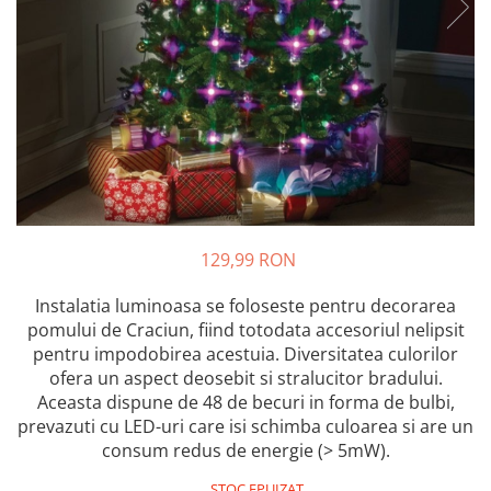
Auto, Moto, Vehicule Electrice
Componente IT
Instalatii luminoase, Brazi Artificiali
de Craciun
Sisteme de supraveghere si
securitate
129,99 RON
Instalatia luminoasa se foloseste pentru decorarea
pomului de Craciun, fiind totodata accesoriul nelipsit
pentru impodobirea acestuia. Diversitatea culorilor
ofera un aspect deosebit si stralucitor bradului.
Aceasta dispune de 48 de becuri in forma de bulbi,
prevazuti cu LED-uri care isi schimba culoarea si are un
consum redus de energie (> 5mW).
STOC EPUIZAT