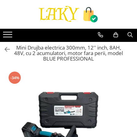
Toate Produsele
Îngrijire personală & Cosmetice
Casă & Grădină
Mini Drujba electrica 300mm, 12'' inch, 8AH,
Diverse
48V, cu 2 acumulatori, motor fara perii, model
Accesorii telefoane & Gadgeturi
BLUE PROFESSIONAL
Accesorii telefoane & Gadgeturi
TV, Audio-Video & Foto
-34%
Gaming & Jucării
Jocuri si Jucarii
Electrocasnice & Electronice
Accesorii auto
Divertisment
Truse, Scule de mana si unelte
Lumea copiilor
Pet Shop