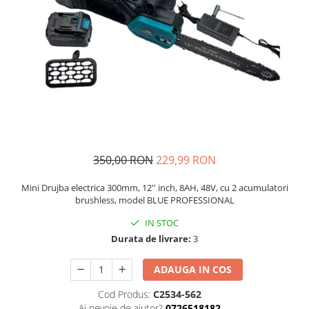
Auto, Moto, Vehicule Electrice
Componente IT
Instalatii luminoase, Brazi Artificiali
de Craciun
Sisteme de supraveghere si
securitate
350,00 RON
229,99 RON
Mini Drujba electrica 300mm, 12'' inch, 8AH, 48V, cu 2 acumulatori
brushless, model BLUE PROFESSIONAL
IN STOC
Durata de livrare:
3
ADAUGA IN COS
Cod Produs:
C2534-562
Ai nevoie de ajutor?
0726518182