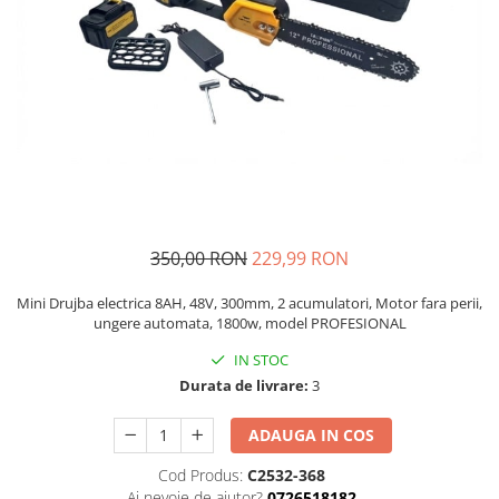
Auto, Moto, Vehicule Electrice
Componente IT
Instalatii luminoase, Brazi Artificiali
de Craciun
Sisteme de supraveghere si
securitate
350,00 RON
229,99 RON
Mini Drujba electrica 8AH, 48V, 300mm, 2 acumulatori, Motor fara perii,
ungere automata, 1800w, model PROFESIONAL
IN STOC
Durata de livrare:
3
ADAUGA IN COS
Cod Produs:
C2532-368
Ai nevoie de ajutor?
0726518182