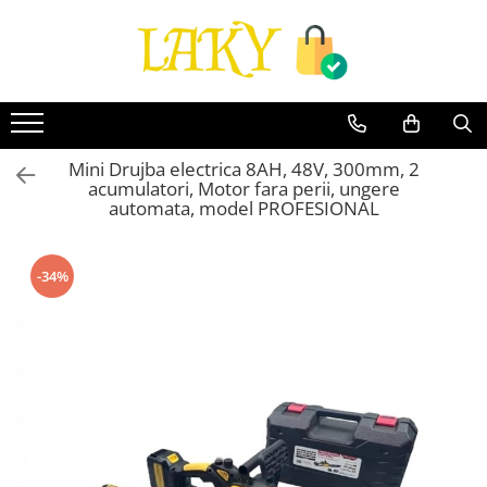
Toate Produsele
Îngrijire personală & Cosmetice
Casă & Grădină
Mini Drujba electrica 8AH, 48V, 300mm, 2
Diverse
acumulatori, Motor fara perii, ungere
Accesorii telefoane & Gadgeturi
automata, model PROFESIONAL
Accesorii telefoane & Gadgeturi
TV, Audio-Video & Foto
-34%
Gaming & Jucării
Jocuri si Jucarii
Electrocasnice & Electronice
Accesorii auto
Divertisment
Truse, Scule de mana si unelte
Lumea copiilor
Pet Shop