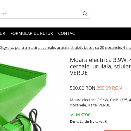
TUR
FORMULAR DE RETUR
CONTACT
kg/ora, pentru macinat cereale, uruiala, stiuleti, butuc cu 20 ciocanele, 4 si
Moara electrica 3.9W,
cereale, uruiala, stiule
VERDE
500,00 RON
299,99 RON
Moara electrica 3.9KW, CMP 1335, 4
ciocanele, 4 site, VERDE
IN STOC
Durata de livrare:
3