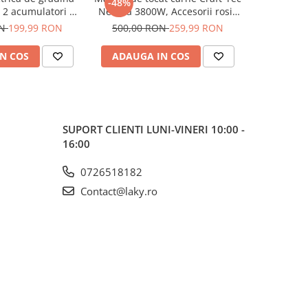
-48%
-34%
2 acumulatori Li-
Neagra 3800W, Accesorii rosii,
cu
 Ah, lama SK5,
carnati, chiftele, 3 site, functia
MMA/M
ON
199,99 RON
500,00 RON
259,99 RON
500,00
taiere 30 mm,
revers, motor cupru
INCLUSA *
shless
afisaj dig
N COS
ADAUGA IN COS
ADAUG
MASH IGB
HY
SUPORT CLIENTI
LUNI-VINERI 10:00 -
16:00
0726518182
Contact@laky.ro