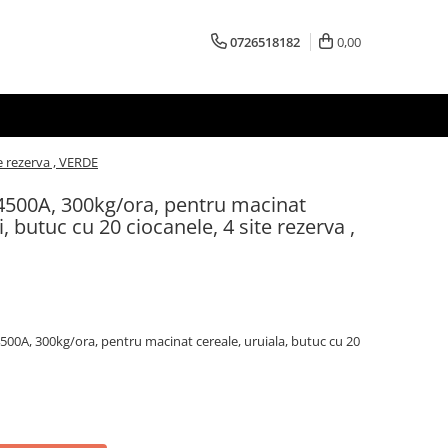
0726518182
0,00
te rezerva , VERDE
 4500A, 300kg/ora, pentru macinat
ti, butuc cu 20 ciocanele, 4 site rezerva ,
500A, 300kg/ora, pentru macinat cereale, uruiala, butuc cu 20