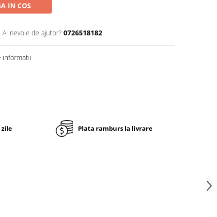
A IN COS
Ai nevoie de ajutor?
0726518182
informatii
 zile
Plata ramburs la livrare