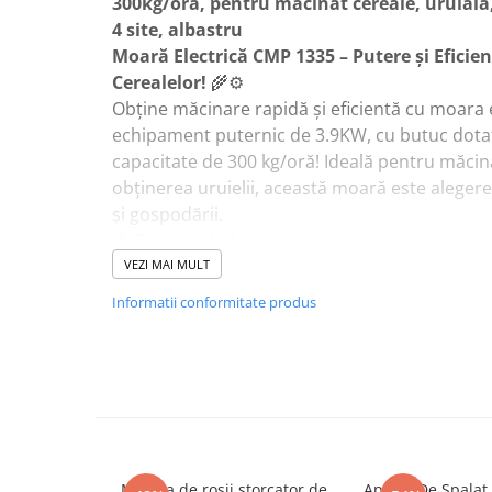
300kg/ora, pentru macinat cereale, uruiala,
4 site, albastru
Moară Electrică CMP 1335 – Putere și Efici
Cerealelor!
🌾⚙️
Obține măcinare rapidă și eficientă cu moara 
echipament puternic de 3.9KW, cu butuc dotat
capacitate de 300 kg/oră! Ideală pentru măcin
obținerea uruielii, această moară este aleger
și gospodării.
🌟
Caracteristici:
✔ Motor puternic de 3.9KW – 100% cupru 🔥 –
VEZI MAI MULT
ridicată și durabilitate pentru utilizare intensi
Informatii conformitate produs
✔ Capacitate mare de producție – Poate măcin
fiind ideală pentru procesarea cerealelor în ca
✔ Butuc robust cu 20 de ciocănele – Permite o
uniformă, adaptată diferitelor tipuri de cereal
✔ 4 site incluse – Oferă variație în granulome
diferitelor tipuri de uruială.
✔ Cuva mare pentru alimentare ușoară – Perm
Masina de rosii storcator de
Aparat De Spalat