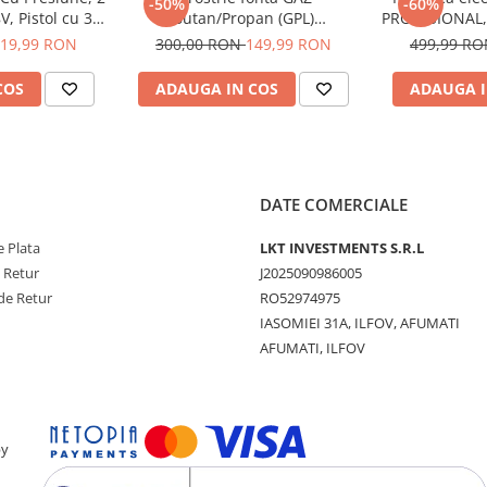
-50%
-60%
, Pistol cu 3
Butan/Propan (GPL)
PROFESIONAL, 
materiale rezistente,
i, Recipient
PROFESIONAL cu 3 robineti
Ion 48V, 5
19,99 RON
300,00 RON
149,99 RON
499,99 R
i Duze incluse
diametru 
g.
Bru
și robust, ideal pentru
COS
ADAUGA IN COS
ADAUGA I
DATE COMERCIALE
otorului fara curele,
e transmisie
 Plata
LKT INVESTMENTS S.R.L
e Retur
J2025090986005
ta
de Retur
RO52974975
IASOMIEI 31A, ILFOV, AFUMATI
AFUMATI, ILFOV
pru)
ficientă
by
er sau gospodar!