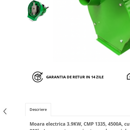
Auto, Moto, Vehicule Electrice
Componente IT
Instalatii luminoase, Brazi Artificiali
de Craciun
Sisteme de supraveghere si
securitate
GARANTIA DE RETUR IN 14 ZILE
Descriere
Moara electrica 3.9KW, CMP 1335, 4500A, c