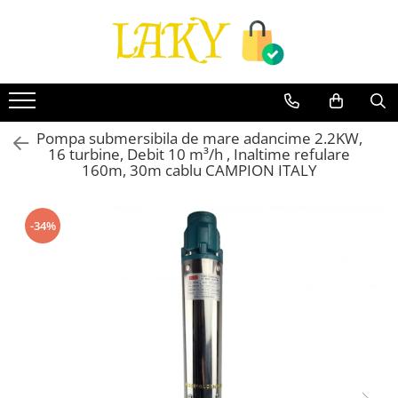
Toate Produsele
Îngrijire personală & Cosmetice
Casă & Grădină
Pompa submersibila de mare adancime 2.2KW,
Diverse
16 turbine, Debit 10 m³/h , Inaltime refulare
Accesorii telefoane & Gadgeturi
160m, 30m cablu CAMPION ITALY
Accesorii telefoane & Gadgeturi
TV, Audio-Video & Foto
-34%
Gaming & Jucării
Jocuri si Jucarii
Electrocasnice & Electronice
Accesorii auto
Divertisment
Truse, Scule de mana si unelte
Lumea copiilor
Pet Shop