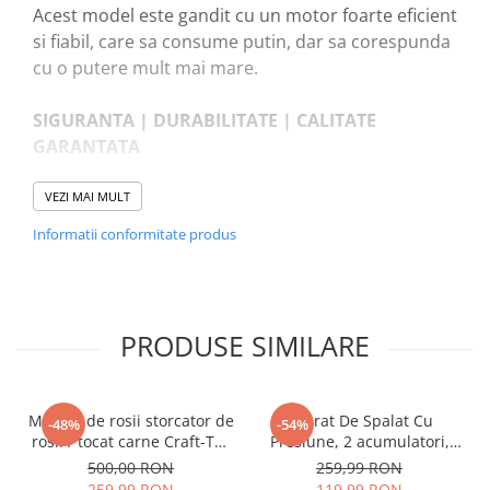
Acest model este gandit cu un motor foarte eficient
si fiabil, care sa consume putin, dar sa corespunda
cu o putere mult mai mare.
SIGURANTA | DURABILITATE | CALITATE
GARANTATA
VEZI MAI MULT
CARACTERISTICI GENERALE/ SPECIFICATII
Informatii conformitate produs
TEHNICE
Tip produs: Pompa submersibila de mare
adancime
PRODUSE SIMILARE
Model: 4QJD2-80/16-2.2
Material: Inox
Bobinaj: Cupru
Masina de rosii storcator de
Aparat De Spalat Cu
-48%
-54%
Turbine: 16
rosii / tocat carne Craft-Tec
Presiune, 2 acumulatori,
Lungime cablu: 30 metri
Neagra 3800W, Accesorii
48V, Pistol cu 3 moduri, 30
500,00 RON
259,99 RON
Viteza maxima (rpm): 2860
rosii, carnati, chiftele, 3
bari, Recipient spuma,
259,99 RON
119,99 RON