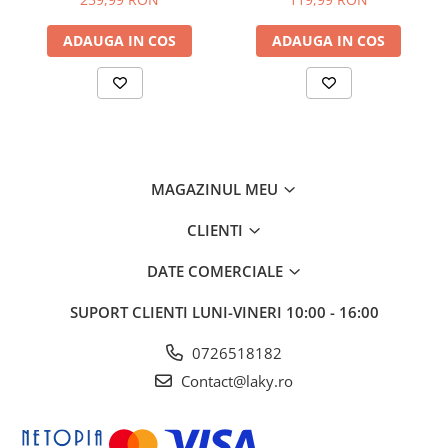
site, functia revers, motor
Filtru si Duze incluse
Diametru racord: 1 - 1.5toli ( reductie inclusa )
cupru
Inaltime refulare: 160 m
ADAUGA IN COS
ADAUGA IN COS
Inaltime absorbite: 160 m
Debit: 10m3/h
Frecventa curent: 50 Hz
Volt: 110-220V
Curent: 7.02A
Effi (+/-/%): 65
MAGAZINUL MEU
Condensator: 30µF
CLIENTI
Putere: 2.2kW (3HP)
DATE COMERCIALE
SUPORT CLIENTI
LUNI-VINERI 10:00 - 16:00
0726518182
Contact@laky.ro