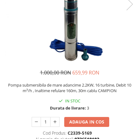
Auto, Moto, Vehicule Electrice
Componente IT
Instalatii luminoase, Brazi Artificiali
de Craciun
Sisteme de supraveghere si
securitate
1.000,00 RON
659,99 RON
Pompa submersibila de mare adancime 2.2KW, 16 turbine, Debit 10
m³/h , Inaltime refulare 160m, 30m cablu CAMPION
IN STOC
Durata de livrare:
3
ADAUGA IN COS
Cod Produs:
C2339-5169