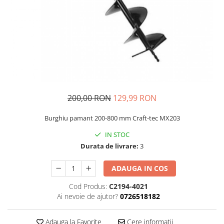
Auto, Moto, Vehicule Electrice
Componente IT
Instalatii luminoase, Brazi Artificiali
de Craciun
Sisteme de supraveghere si
securitate
200,00 RON
129,99 RON
Burghiu pamant 200-800 mm Craft-tec MX203
IN STOC
Durata de livrare:
3
ADAUGA IN COS
Cod Produs:
C2194-4021
Ai nevoie de ajutor?
0726518182
Adauga la Favorite
Cere informatii