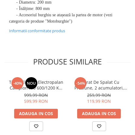
- Diametru: 200 mm
- Înălțime: 800 mm
- Accesoriul burghiu se atașează la partea de motor (vezi
categoria de produse "Motoburghie")
Informatii conformitate produs
PRODUSE SIMILARE
Troliu Electric Electropalan
Aparat De Spalat Cu
-40%
NOU
-54%
Campion Pro 600/1200 Kg,
Presiune, 2 acumulatori,
1600W Inaltime Ridicare
48V, Pistol cu 3 moduri, 30
999,99 RON
259,99 RON
6/30 m, pentru Atelier,
bari, Recipient spuma,
599,99 RON
119,99 RON
Garaj si Santier
Filtru si Duze incluse
ADAUGA IN COS
ADAUGA IN COS