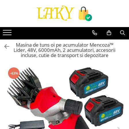
Toate Produsele
Îngrijire personală & Cosmetice
Casă & Grădină
Masina de tuns oi pe acumulator Mencoza™
Diverse
Lider, 48V, 6000mAh, 2 acumulatori, accesorii
Accesorii telefoane & Gadgeturi
incluse, cutie de transport si depozitare
Accesorii telefoane & Gadgeturi
TV, Audio-Video & Foto
-43%
Gaming & Jucării
Jocuri si Jucarii
Electrocasnice & Electronice
Accesorii auto
Divertisment
Truse, Scule de mana si unelte
Lumea copiilor
Pet Shop