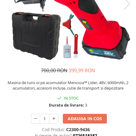
Auto, Moto, Vehicule Electrice
Componente IT
Instalatii luminoase, Brazi Artificiali
de Craciun
Sisteme de supraveghere si
securitate
700,00 RON
399,99 RON
Masina de tuns oi pe acumulator Mencoza™ Lider, 48V, 6000mAh, 2
acumulatori, accesorii incluse, cutie de transport si depozitare
IN STOC
Durata de livrare:
3
ADAUGA IN COS
Cod Produs:
C2300-9436
Ai nevoie de ajutor?
0726518182