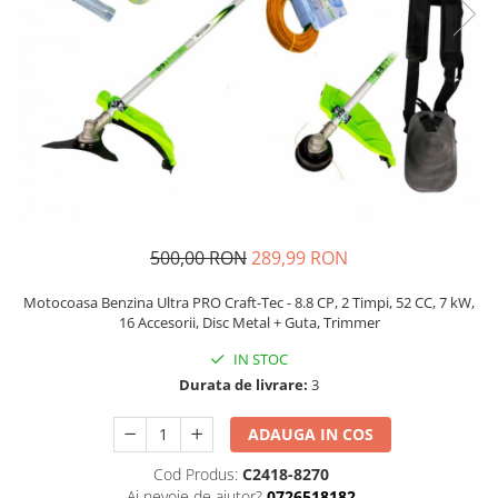
Auto, Moto, Vehicule Electrice
Componente IT
Instalatii luminoase, Brazi Artificiali
de Craciun
Sisteme de supraveghere si
securitate
500,00 RON
289,99 RON
Motocoasa Benzina Ultra PRO Craft-Tec - 8.8 CP, 2 Timpi, 52 CC, 7 kW,
16 Accesorii, Disc Metal + Guta, Trimmer
IN STOC
Durata de livrare:
3
ADAUGA IN COS
Cod Produs:
C2418-8270
Ai nevoie de ajutor?
0726518182