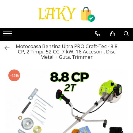
Toate Produsele
Îngrijire personală & Cosmetice
Casă & Grădină
Motocoasa Benzina Ultra PRO Craft-Tec - 8.8
Diverse
CP, 2 Timpi, 52 CC, 7 kW, 16 Accesorii, Disc
Accesorii telefoane & Gadgeturi
Metal + Guta, Trimmer
Accesorii telefoane & Gadgeturi
TV, Audio-Video & Foto
-42%
Gaming & Jucării
Jocuri si Jucarii
Electrocasnice & Electronice
Accesorii auto
Divertisment
Truse, Scule de mana si unelte
Lumea copiilor
Pet Shop