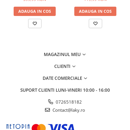
Garaj si Santier
Filtru si Duze incluse
Pompa amorsare (Primer)
Latime maxima de taiere disc: 255mm
ADAUGA IN COS
ADAUGA IN COS
Latime maxima taiere guta: 420mm
Amestec ulei/benzina: 1/25
Diametru arbore : 28mm
Maner in forma de U
Angrenaj unghiular ranforsat
Amortizor anti-vibratii
MAGAZINUL MEU
Comenzi amplasate pe manere
Diametru Linie de Taiere: 2.4 mm
CLIENTI
Viteza Maxima: 12000 RPM
DATE COMERCIALE
Accesorii incluse in pachet:
SUPORT CLIENTI
LUNI-VINERI 10:00 - 16:00
1 x Motocositoare
0726518182
1 x Tambur cu Fir, Tip A5
Contact@laky.ro
1 x Disc de Tuns Iarba cu 3 Taisuri
1 x Ham de Sustinere
1 x Bidon pentru Amestec Benzina-Ulei