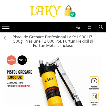
Toate Produsele
Îngrijire personală & Cosmetice
Casă & Grădină
Pistol de Gresare Profesional LAKY L900 UZ,
Diverse
500g, Presiune 12.000 PSI, Furtun Flexibil și
Accesorii telefoane & Gadgeturi
Furtun Metalic Incluse
Accesorii telefoane & Gadgeturi
TV, Audio-Video & Foto
-44%
NOU
Gaming & Jucării
Jocuri si Jucarii
Electrocasnice & Electronice
Accesorii auto
Divertisment
Truse, Scule de mana si unelte
Lumea copiilor
Pet Shop