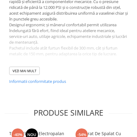
rapidă și eficientă a componentelor mecanice. Cu o presiune
ridicată de până la 12.000 PSI și o construcție robustă din oțel,
acest echipament asigură distribuirea uniformă a vaselinei chiar și
în punctele greu accesibile.
Designul ergonomic și mânerul confortabil permit utilizarea
îndelungată fără efort, fiind ideal pentru ateliere mecanice,
service-uri auto, utilaje agricole, echipamente industriale și lucrări
de mentenanță.
Pachetul include atât furtun flexibil de 300 mm, cât și furtun
metalic de 150 mm, pentru adaptarea la orice tip de lucrare.
Caracteristici principale
VEZI MAI MULT
✔ Presiune mare de lucru până la 12.000 PSI
Informatii conformitate produs
✔ Capacitate rezervor 500 g
✔ Construcție robustă din oțel
✔ Mâner ergonomic antiderapant
✔ Distribuire uniformă a lubrifiantului
✔ Ideal pentru uz profesional și industrial
PRODUSE SIMILARE
✔ Operare simplă și eficientă
✔ Rezistență ridicată la uzură
Troliu Electric Electropalan
Aparat De Spalat Cu
-40%
NOU
-54%