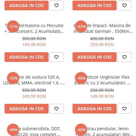
ADAUGA IN COS
ADAUGA IN COS
Trusa Bormasina cu Percutie
Cheie de Impact- Masina de
-51%
-42%
+ 30 Accesorii, 2 Acumulatori
Insurubat German , 550Nm,
48V 5AH
40 de Accesorii, 2 Acumulatori
350,00 RON
450,00 RON
48V si Valiza Inclusa
169,99 RON
259,99 RON
ADAUGA IN COS
ADAUGA IN COS
Invertor de sudura 520 A,
Mini Polizor Unghiular Flex
-55%
-40%
LIDER XL MMA, electrod 1.6 - 5
Electric cu 2 Acumulatori, 6
mm, Hot Start, Arc Forta, Anti
Discuri Incluse, 12V, Disc
550,00 RON
250,00 RON
- Stick, cabluri 3M
76MM
249,99 RON
149,99 RON
ADAUGA IN COS
ADAUGA IN COS
Pompa submersibila, DDT,
Fierastrau pendular, lemn
-40%
-40%
QGD120, Inox complet,
100mm, 2 acumulatori 36V