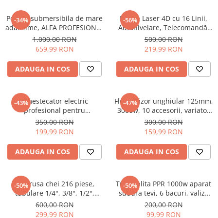
Pompa submersibila de mare
Nivela Laser 4D cu 16 Linii,
-34%
-56%
adancime, ALFA PROFESIONAL
Autonivelare, Telecomandă,
4SDM3-16, 2200 W, 16
Lumina Verde, Trepied 150
1.000,00 RON
500,00 RON
turbine, 10 m³/h Inox, 30 m
cm, Platformă de Ridicare
659,99 RON
219,99 RON
cablu
ADAUGA IN COS
ADAUGA IN COS
Amestecator electric
Flex Polizor unghiular 125mm,
-43%
-47%
profesional pentru
3000w, 10 accesorii, variator
mortar/vopsea Motoyama
turatie, 11000rpm CAMPION
350,00 RON
300,00 RON
Japan, 3000 W, 800 rpm,
199,99 RON
159,99 RON
viteza variabila
ADAUGA IN COS
ADAUGA IN COS
Set trusa chei 216 piese,
Trusa plita PPR 1000w aparat
-50%
-50%
tubulare 1/4", 3/8", 1/2",
sudura tevi, 6 bacuri, valiza
combinatii si biti,
metal, Profesional
600,00 RON
200,00 RON
PROFESIONAL
299,99 RON
99,99 RON