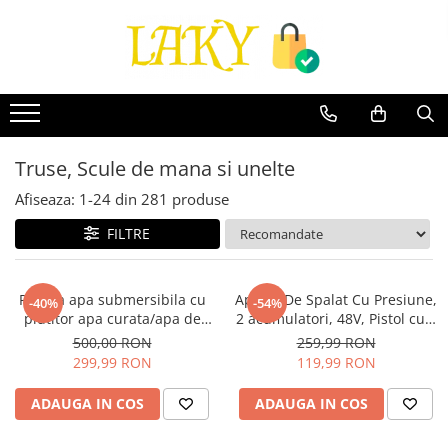
Toate Produsele
Îngrijire personală & Cosmetice
Casă & Grădină
Diverse
Truse, Scule de mana si unelte
Accesorii telefoane & Gadgeturi
Afiseaza:
1-
24
din
281
produse
Accesorii telefoane & Gadgeturi
FILTRE
TV, Audio-Video & Foto
Gaming & Jucării
Jocuri si Jucarii
Pompa apa submersibila cu
Aparat De Spalat Cu Presiune,
-40%
-54%
Electrocasnice & Electronice
plutitor apa curata/apa de
2 acumulatori, 48V, Pistol cu 3
rau/ fantana FUERTE® QDX-
moduri, 30 bari, Recipient
Accesorii auto
500,00 RON
259,99 RON
35-1.5KW, 8000 l/h debit
spuma, Filtru si Duze incluse
299,99 RON
119,99 RON
Divertisment
maxim, inaltime refulare 35m,
Truse, Scule de mana si unelte
Adancime 35m
ADAUGA IN COS
ADAUGA IN COS
Lumea copiilor
Pet Shop