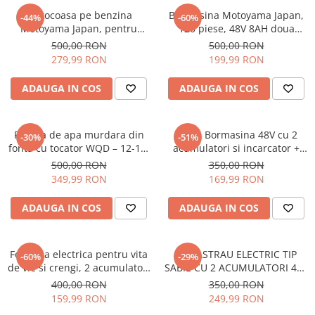
Motocoasa pe benzina
Bormasina Motoyama Japan,
Auto, Moto, Vehicule Electrice
-44%
-60%
Motoyama Japan, pentru
120 piese, 48V 8AH doua
Componente IT
terenuri dificile, 8.5CP, model
Baterii extra, incarcator
500,00 RON
500,00 RON
Instalatii luminoase, Brazi Artificiali
2026, Rosu
inclus, model 2026
279,99 RON
199,99 RON
de Craciun
Sisteme de supraveghere si
ADAUGA IN COS
ADAUGA IN COS
securitate
Pompa de apa murdara din
Trusa Bormasina 48V cu 2
-30%
-51%
fonta cu tocator WQD – 12-15-
acumulatori si incarcator +
2.5 cu plutitor PROFESIONAL®
Accesorii
500,00 RON
350,00 RON
349,99 RON
169,99 RON
ADAUGA IN COS
ADAUGA IN COS
Foarfeca electrica pentru vita
FIERASTRAU ELECTRIC TIP
-60%
-29%
de vie si crengi, 2 acumulatori
SABIE CU 2 ACUMULATORI 48V
48VF 5Ah, albastru
+ 4 LAME CADOU
400,00 RON
350,00 RON
159,99 RON
249,99 RON