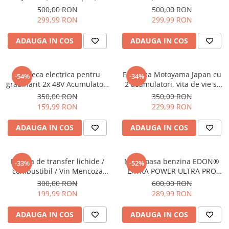
suruburi inox, sita protectie,
5Ah
500,00 RON
500,00 RON
20 m cablu, 120 m, 3 m³/h
299,99 RON
299,99 RON
ADAUGA IN COS
ADAUGA IN COS
Foarfeca electrica pentru
Foarfeca Motoyama Japan cu
-54%
-34%
gradinarit 2x 48V Acumulatori
2 acumulatori, vita de vie si
Negru/Rosu
crengi , 48V , 8Ah
350,00 RON
350,00 RON
159,99 RON
229,99 RON
ADAUGA IN COS
ADAUGA IN COS
Pompa de transfer lichide /
Motocoasa benzina EDON®
-33%
-52%
combustibil / Vin Mencoza
EXTRA POWER ULTRA PRO
Lider, 220V, 260W, auto
X9500, 7 kW, 8.8 CP, 3
300,00 RON
600,00 RON
amorsare
Accesorii Tambur Fir, Disc
199,99 RON
289,99 RON
Metal 3 Lame, Banda
Sustinerre Tip Centura, 2
ADAUGA IN COS
ADAUGA IN COS
Timpi, Verde