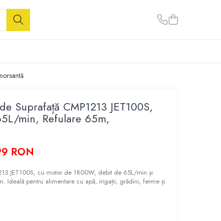
morsantă
de Suprafață CMP1213 JET100S,
5L/min, Refulare 65m,
99 RON
13 JET100S, cu motor de 1800W, debit de 65L/min și
. Ideală pentru alimentare cu apă, irigații, grădini, ferme și