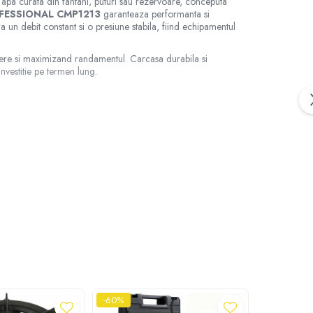
 apa curata din fantani, puturi sau rezervoare, conceputa
FESSIONAL CMP1213
garanteaza performanta si
a un debit constant si o presiune stabila, fiind echipamentul
plere si maximizand randamentul. Carcasa durabila si
investitie pe termen lung.
-60%
-60%