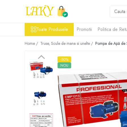
Toate Produsele
Toate Produsele
Promotii
Politica de Ret
Îngrijire personală & Cosmetice
Casă & Grădină
Home /
Truse, Scule de mana si unelte /
Pompa de Apă de 
Diverse
Accesorii telefoane & Gadgeturi
-50%
Accesorii telefoane & Gadgeturi
NOU
TV, Audio-Video & Foto
Gaming & Jucării
Jocuri si Jucarii
Electrocasnice & Electronice
Accesorii auto
Divertisment
Truse, Scule de mana si unelte
Lumea copiilor
Pet Shop