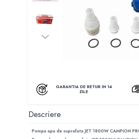
Auto, Moto, Vehicule Electrice
Componente IT
Instalatii luminoase, Brazi Artificiali de
Craciun
Sisteme de supraveghere si securitate
GARANTIA DE RETUR IN 14
ZILE
Descriere
Pompa apa de suprafata JET 1800W CAMPION PRO