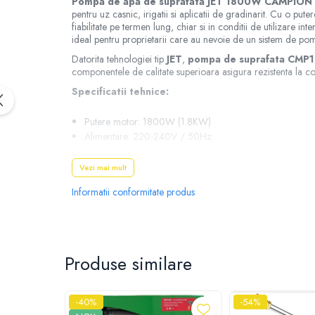
Pompa de apa de suprafata JET 1800W CAMPIO
pentru uz casnic, irigatii si aplicatii de gradinarit. Cu o put
fiabilitate pe termen lung, chiar si in conditii de utilizare 
ideal pentru proprietarii care au nevoie de un sistem de po
Datorita tehnologiei tip
JET
,
pompa de suprafata CMP
componentele de calitate superioara asigura rezistenta la
Specificatii tehnice:
Putere motor: 1800W (1.8KW)
Alimentare: 220-240V / 50Hz
Curent nominal: 5A
Viteza de rotatie: 2850 rpm
Vezi mai mult
Inaltime maxima de pompare: 60m
Informatii conformitate produs
Adancime de aspiratie: 9-12m
Debit maxim: 5 m³/h
Presiune maxima: 5 bari
Temperatura maxima a apei: 75°C
Bobinaj: 100% cupru
Produse similare
Tehnologie: JET
Continut pachet:
-40%
-54%
1 x
Pompa de apa de suprafata JET 1800W C