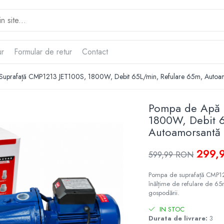
ur
Formular de retur
Contact
Suprafață CMP1213 JET100S, 1800W, Debit 65L/min, Refulare 65m, Autoa
Pompa de Apă 
1800W, Debit 6
Autoamorsantă
299,
599,99 RON
Pompa de suprafață CMP12
înălțime de refulare de 65m
gospodării.
IN STOC
Durata de livrare:
3