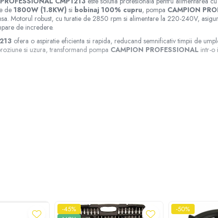
N PROFESSIONAL CMP1213
este solutia profesionala pentru alimentarea cu
ere de
1800W (1.8KW)
si
bobinaj 100% cupru
, pompa
CAMPION PRO
intensa. Motorul robust, cu turatie de 2850 rpm si alimentare la 220-240V, asigur
mpare de incredere.
1213
ofera o aspiratie eficienta si rapida, reducand semnificativ timpii de um
 coroziune si uzura, transformand pompa
CAMPION PROFESSIONAL
intr-o 
-45%
-50%
AMPION PROFESSIONAL CMP1213