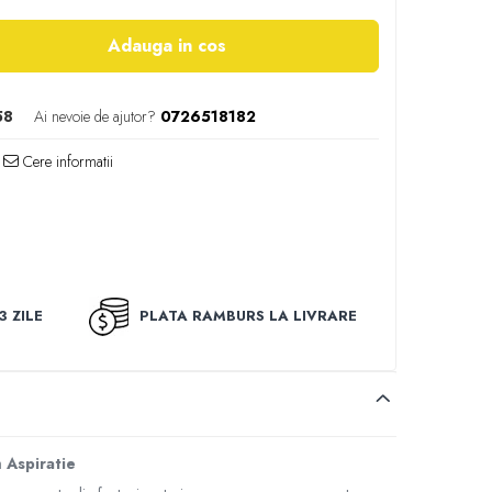
Adauga in cos
58
Ai nevoie de ajutor?
0726518182
Cere informatii
3 ZILE
PLATA RAMBURS LA LIVRARE
Aspiratie